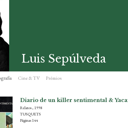
Luis Sepúlveda
grafia
Cine & TV
Prémios
Diario de un killer sentimental & Yaca
Relatos , 1998
TUSQUETS
Páginas 144