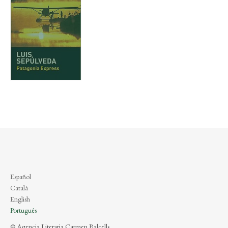
Español
Català
English
Português
© Agencia Literaria Carmen Balcells