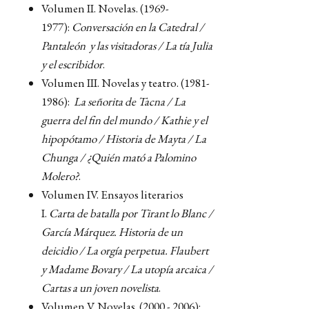
Volumen II. Novelas. (1969-
1977):
Conversación en la Catedral /
Pantaleón y las visitadoras / La tía Julia
y el escribidor
.
Volumen III. Novelas y teatro. (1981-
1986):
La señorita de Tacna / La
guerra del fin del mundo / Kathie y el
hipopótamo / Historia de Mayta / La
Chunga / ¿Quién mató a Palomino
Molero?
.
Volumen IV. Ensayos literarios
I.
Carta de batalla por Tirant lo Blanc /
García Márquez. Historia de un
deicidio / La orgía perpetua. Flaubert
y Madame Bovary / La utopía arcaica /
Cartas a un joven novelista
.
Volumen V. Novelas. (2000 - 2006):