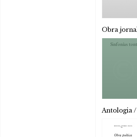
Obra jornal
Sinfonías ton
Antologia /