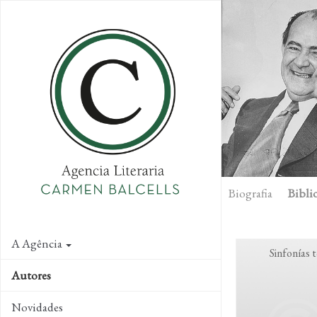
Skip
to
main
content
Biografia
Biblio
A Agência
Sinfonías 
Autores
Novidades