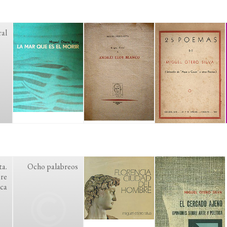
al
ta.
Ocho palabreos
bre
ica