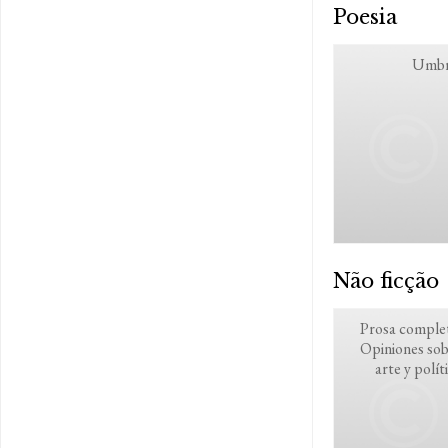
Poesia
Umbr
Não ficção
Prosa comple
Opiniones so
arte y polít