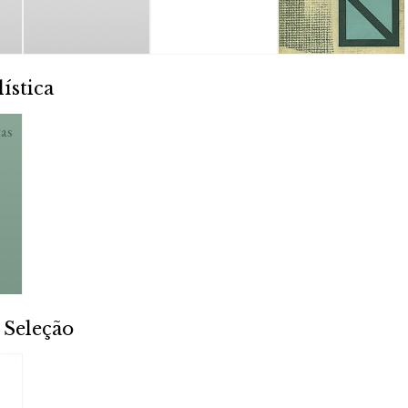
ística
tas
 Seleção