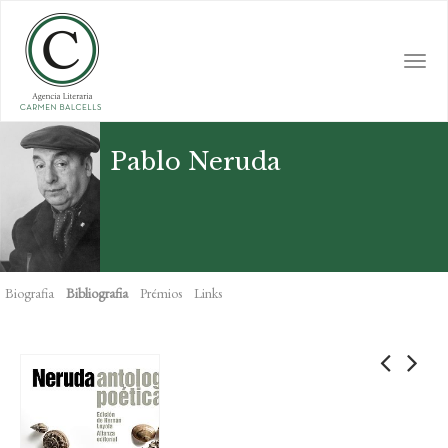
Skip
to
main
Togg
content
navi
Pablo Neruda
Biografia
Bibliografia
Prémios
Links