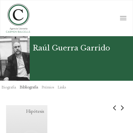
Skip
to
main
Togg
content
navi
Raúl Guerra Garrido
Biografia
Bibliografia
Prémios
Links
Hipótesis