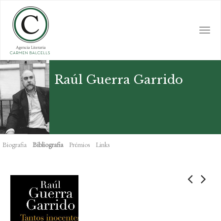
Skip
to
main
Togg
content
navi
Raúl Guerra Garrido
Biografia
Bibliografia
Prémios
Links