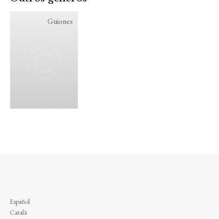
Guiones
Español
Català