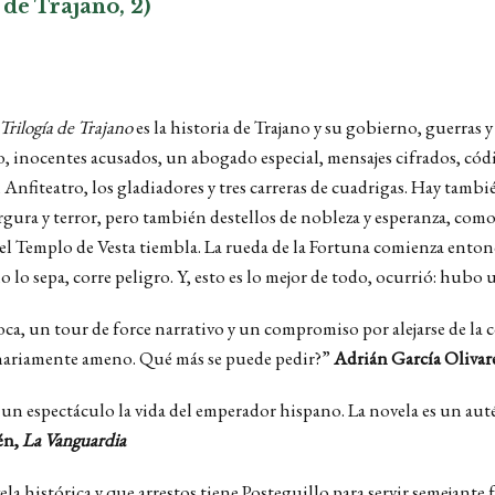
de Trajano, 2)
Trilogía de Trajano
es la historia de Trajano y su gobierno, guerras 
o, inocentes acusados, un abogado especial, mensajes cifrados, códi
 el Anfiteatro, los gladiadores y tres carreras de cuadrigas. Hay tamb
gura y terror, pero también destellos de nobleza y esperanza, como
del Templo de Vesta tiembla. La rueda de la Fortuna comienza entonc
o lo sepa, corre peligro. Y, esto es lo mejor de todo, ocurrió: hub
a, un tour de force narrativo y un compromiso por alejarse de la con
dinariamente ameno. Qué más se puede pedir?”
Adrián García Olivar
un espectáculo la vida del emperador hispano. La novela es un autén
én,
La Vanguardia
la histórica y que arrestos tiene Posteguillo para servir semejante 