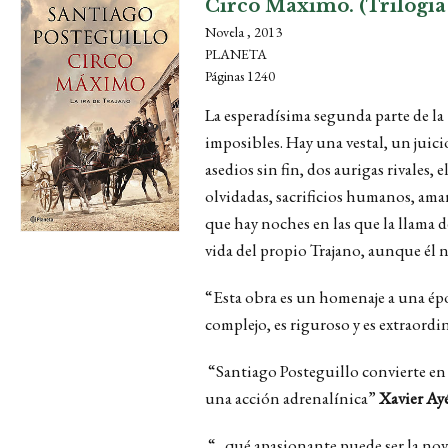
Circo Máximo. (Trilogía 
Novela , 2013
PLANETA
Páginas 1240
La esperadísima segunda parte de la
imposibles. Hay una vestal, un juici
asedios sin fin, dos aurigas rivales,
olvidadas, sacrificios humanos, amar
que hay noches en las que la llama 
vida del propio Trajano, aunque él n
“Esta obra es un homenaje a una époc
complejo, es riguroso y es extraor
“Santiago Posteguillo convierte en 
una acción adrenalínica”
Xavier Ay
“...qué apasionante puede ser la nove