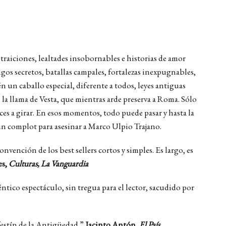
y traiciones, lealtades insobornables e historias de amor
gos secretos, batallas campales, fortalezas inexpugnables,
ién un caballo especial, diferente a todos, leyes antiguas
 la llama de Vesta, que mientras arde preserva a Roma. Sólo
es a girar. En esos momentos, todo puede pasar y hasta la
o un complot para asesinar a Marco Ulpio Trajano.
vención de los best sellers cortos y simples. Es largo, es
es,
Culturas, La Vanguardia
tico espectáculo, sin tregua para el lector, sacudido por
festín de la Antigüedad.”
Jacinto Antón,
El País