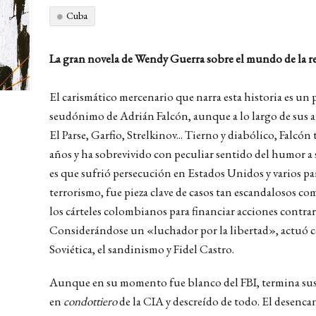
Cuba
La gran novela de Wendy Guerra sobre el mundo de la re
El carismático mercenario que narra esta historia es un p
seudónimo de Adrián Falcón, aunque a lo largo de sus a
El Parse, Garfio, Strelkinov... Tierno y diabólico, Falcón
años y ha sobrevivido con peculiar sentido del humor a s
es que sufrió persecución en Estados Unidos y varios pa
terrorismo, fue pieza clave de casos tan escandalosos co
los cárteles colombianos para financiar acciones contra
Considerándose un «luchador por la libertad», actuó 
Soviética, el sandinismo y Fidel Castro.
Aunque en su momento fue blanco del FBI, termina sus
en
condottiero
de la CIA y descreído de todo. El desenc