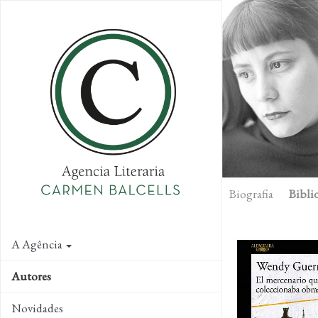
Skip
to
main
content
Biografia
Biblio
A Agência
Autores
Novidades