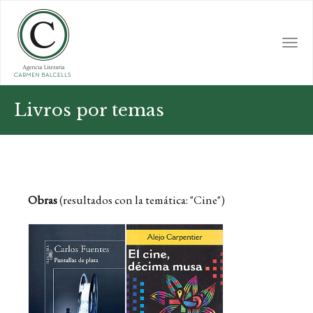
Skip
to
main
Togg
content
navi
Livros por temas
Obras
(resultados con la temática: "Cine")