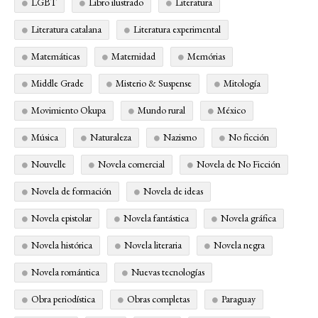
LGBT
Libro ilustrado
Literatura
Literatura catalana
Literatura experimental
Matemáticas
Maternidad
Memórias
Middle Grade
Misterio & Suspense
Mitología
Movimiento Okupa
Mundo rural
México
Música
Naturaleza
Nazismo
No ficción
Nouvelle
Novela comercial
Novela de No Ficción
Novela de formación
Novela de ideas
Novela epistolar
Novela fantástica
Novela gráfica
Novela histórica
Novela literaria
Novela negra
Novela romántica
Nuevas tecnologías
Obra periodística
Obras completas
Paraguay