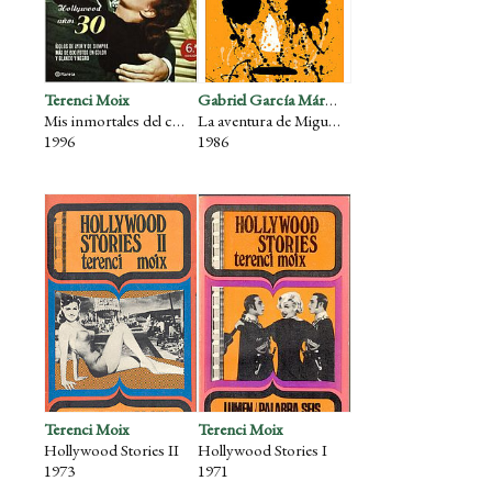
Terenci Moix
Gabriel García Márquez
Mis inmortales del cine (años 30)
La aventura de Miguel Littín, clandestino en Chile
1996
1986
Terenci Moix
Terenci Moix
Hollywood Stories II
Hollywood Stories I
1973
1971