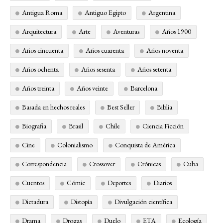
Antigua Roma
Antiguo Egipto
Argentina
Arquitectura
Arte
Aventuras
Años 1900
Años cincuenta
Años cuarenta
Años noventa
Años ochenta
Años sesenta
Años setenta
Años treinta
Años veinte
Barcelona
Basada en hechos reales
Best Seller
Biblia
Biografia
Brasil
Chile
Ciencia Ficción
Cine
Colonialismo
Conquista de América
Correspondencia
Crossover
Crónicas
Cuba
Cuentos
Cómic
Deportes
Diarios
Dictadura
Distopía
Divulgación científica
Drama
Drogas
Duelo
ETA
Ecología