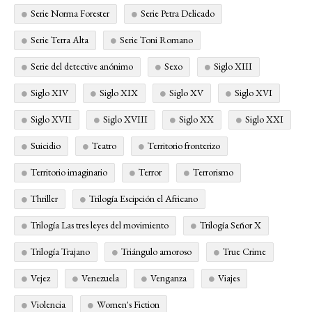
Serie Norma Forester
Serie Petra Delicado
Serie Terra Alta
Serie Toni Romano
Serie del detective anónimo
Sexo
Siglo XIII
Siglo XIV
Siglo XIX
Siglo XV
Siglo XVI
Siglo XVII
Siglo XVIII
Siglo XX
Siglo XXI
Suicidio
Teatro
Territorio fronterizo
Territorio imaginario
Terror
Terrorismo
Thriller
Trilogía Escipción el Africano
Trilogía Las tres leyes del movimiento
Trilogía Señor X
Trilogía Trajano
Triángulo amoroso
True Crime
Vejez
Venezuela
Venganza
Viajes
Violencia
Women's Fiction