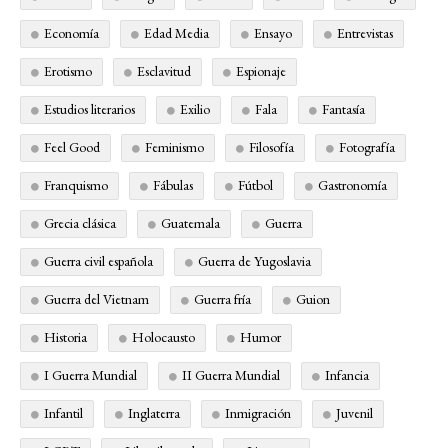
Economía
Edad Media
Ensayo
Entrevistas
Erotismo
Esclavitud
Espionaje
Estudios literarios
Exilio
Fala
Fantasía
Feel Good
Feminismo
Filosofía
Fotografía
Franquismo
Fábulas
Fútbol
Gastronomía
Grecia clásica
Guatemala
Guerra
Guerra civil española
Guerra de Yugoslavia
Guerra del Vietnam
Guerra fría
Guion
Historia
Holocausto
Humor
I Guerra Mundial
II Guerra Mundial
Infancia
Infantil
Inglaterra
Inmigración
Juvenil