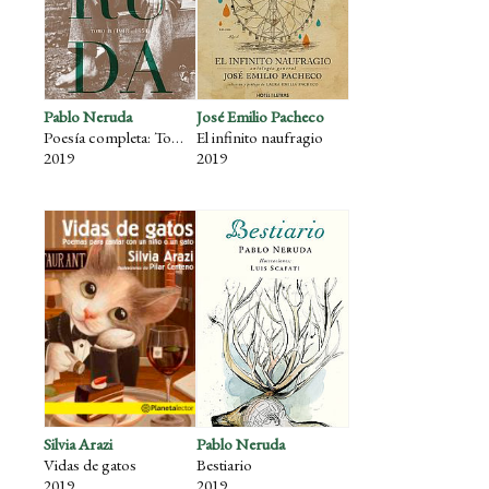
Pablo Neruda
José Emilio Pacheco
Poesía completa: Tomo II (1948-1954)
El infinito naufragio
2019
2019
Silvia Arazi
Pablo Neruda
Vidas de gatos
Bestiario
2019
2019