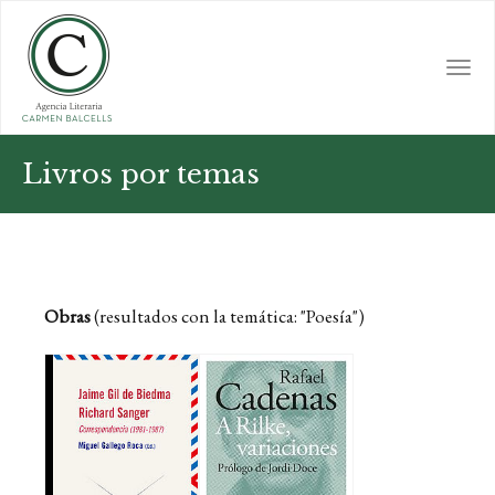
Skip
to
main
Togg
content
navi
Livros por temas
Obras
(resultados con la temática: "Poesía")