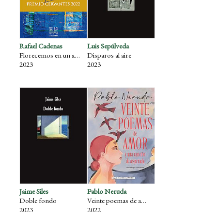
Rafael Cadenas
Luis Sepúlveda
Florecemos en un abismo: Poemas (Premio Cervantes 2022)
Disparos al aire
2023
2023
Jaime Siles
Pablo Neruda
Doble fondo
Veinte poemas de amor y una canción desesperada (Ilustrado)
2023
2022