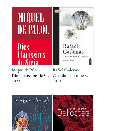
Miquel de Palol
Rafael Cadenas
Dies claríssims de Síria
Cuando nace el poema
2023
2023