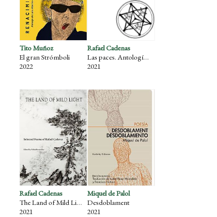
Tito Muñoz
Rafael Cadenas
El gran Strómboli
Las paces. Antología poética (1958-2016)
2022
2021
Rafael Cadenas
Miquel de Palol
The Land of Mild Light
Desdoblament
2021
2021