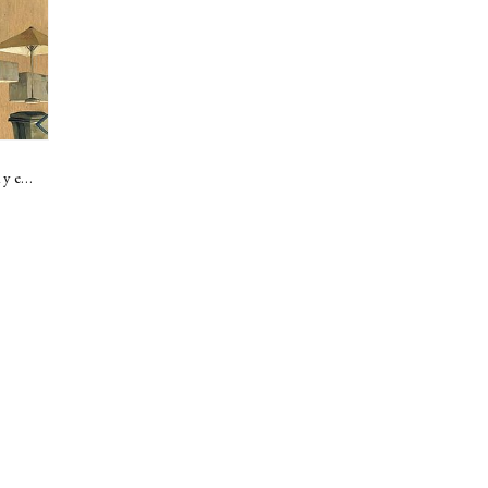
Quédate este día y esta noche conmigo