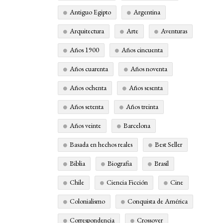
Antiguo Egipto
Argentina
Arquitectura
Arte
Aventuras
Años 1900
Años cincuenta
Años cuarenta
Años noventa
Años ochenta
Años sesenta
Años setenta
Años treinta
Años veinte
Barcelona
Basada en hechos reales
Best Seller
Biblia
Biografia
Brasil
Chile
Ciencia Ficción
Cine
Colonialismo
Conquista de América
Correspondencia
Crossover