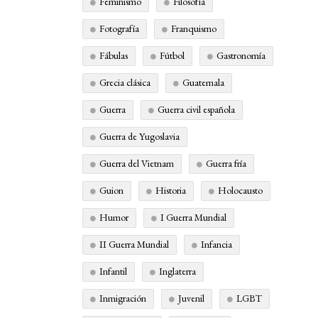
Feminismo
Filosofía
Fotografía
Franquismo
Fábulas
Fútbol
Gastronomía
Grecia clásica
Guatemala
Guerra
Guerra civil española
Guerra de Yugoslavia
Guerra del Vietnam
Guerra fría
Guion
Historia
Holocausto
Humor
I Guerra Mundial
II Guerra Mundial
Infancia
Infantil
Inglaterra
Inmigración
Juvenil
LGBT