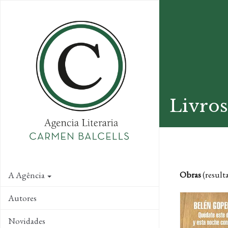
Skip
to
main
content
Livros
Obras
(result
A Agência
Autores
Novidades