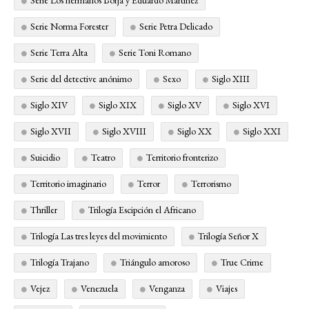
Serie Los hermanos Borja y Eduardo Martínez
Serie Norma Forester
Serie Petra Delicado
Serie Terra Alta
Serie Toni Romano
Serie del detective anónimo
Sexo
Siglo XIII
Siglo XIV
Siglo XIX
Siglo XV
Siglo XVI
Siglo XVII
Siglo XVIII
Siglo XX
Siglo XXI
Suicidio
Teatro
Territorio fronterizo
Territorio imaginario
Terror
Terrorismo
Thriller
Trilogía Escipción el Africano
Trilogía Las tres leyes del movimiento
Trilogía Señor X
Trilogía Trajano
Triángulo amoroso
True Crime
Vejez
Venezuela
Venganza
Viajes