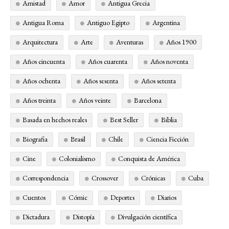
Amistad
Amor
Antigua Grecia
Antigua Roma
Antiguo Egipto
Argentina
Arquitectura
Arte
Aventuras
Años 1900
Años cincuenta
Años cuarenta
Años noventa
Años ochenta
Años sesenta
Años setenta
Años treinta
Años veinte
Barcelona
Basada en hechos reales
Best Seller
Biblia
Biografia
Brasil
Chile
Ciencia Ficción
Cine
Colonialismo
Conquista de América
Correspondencia
Crossover
Crónicas
Cuba
Cuentos
Cómic
Deportes
Diarios
Dictadura
Distopía
Divulgación científica