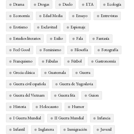
Drama
Drogas
Duelo
ETA
Ecología
Economía
Edad Media
Ensayo
Entrevistas
Erotismo
Esclavitud
Espionaje
Estudios literarios
Exilio
Fala
Fantasía
Feel Good
Feminismo
Filosofía
Fotografía
Franquismo
Fábulas
Fútbol
Gastronomía
Grecia clásica
Guatemala
Guerra
Guerra civil española
Guerra de Yugoslavia
Guerra del Vietnam
Guerra fría
Guion
Historia
Holocausto
Humor
I Guerra Mundial
II Guerra Mundial
Infancia
Infantil
Inglaterra
Inmigración
Juvenil