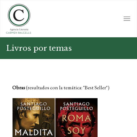
Skip
to
main
Togg
content
navi
Livros por temas
Obras
(resultados con la temática: "Best Seller")