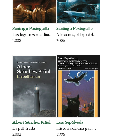
Santiago Posteguillo
Santiago Posteguillo
Las legiones malditas - 2ª parte
Africanus, el hijo del cónsul - 1ª parte
2008
2006
Albert Sánchez Piñol
Luis Sepúlveda
La pell freda
Historia de una gaviota y del gato que le enseñó a volar
2002
1996